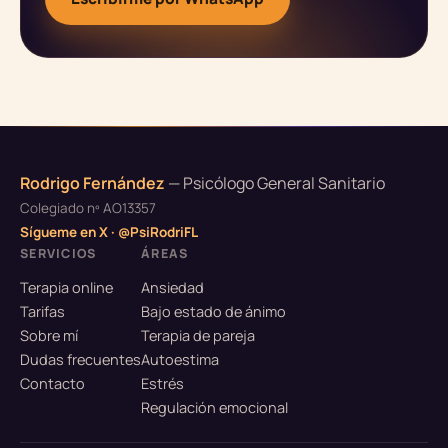
Rodrigo Fernández
— Psicólogo General Sanitario
Colegiado nº AO13357
Sígueme en X · @PsiRodriFL
SERVICIOS
ÁREAS
Terapia online
Ansiedad
Tarifas
Bajo estado de ánimo
Sobre mí
Terapia de pareja
Dudas frecuentes
Autoestima
Contacto
Estrés
Regulación emocional